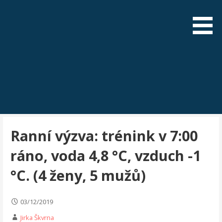
Skip
to
content
Ranní výzva: trénink v 7:00
ráno, voda 4,8 °C, vzduch -1
°C. (4 ženy, 5 mužů)
03/12/2019
Jirka Škvrna