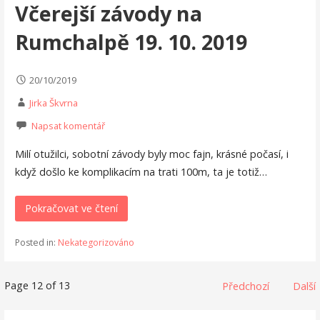
Včerejší závody na
Rumchalpě 19. 10. 2019
20/10/2019
Jirka Škvrna
Napsat komentář
Milí otužilci, sobotní závody byly moc fajn, krásné počasí, i
když došlo ke komplikacím na trati 100m, ta je totiž…
Pokračovat ve čtení
Posted in:
Nekategorizováno
Příspěvek
Page 12 of 13
Předchozí
Další
navigation