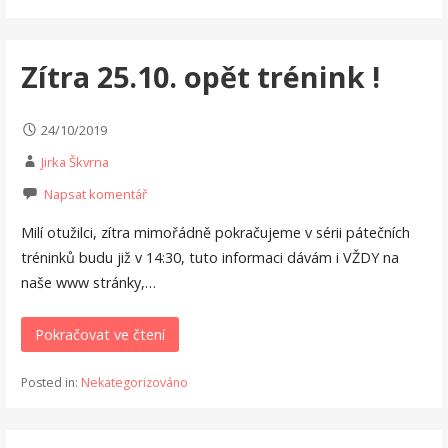
Zítra 25.10. opět trénink !
24/10/2019
Jirka Škvrna
Napsat komentář
Milí otužilci, zítra mimořádně pokračujeme v sérii pátečních
tréninků budu již v 14:30, tuto informaci dávám i VŽDY na
naše www stránky,…
Pokračovat ve čtení
Posted in:
Nekategorizováno