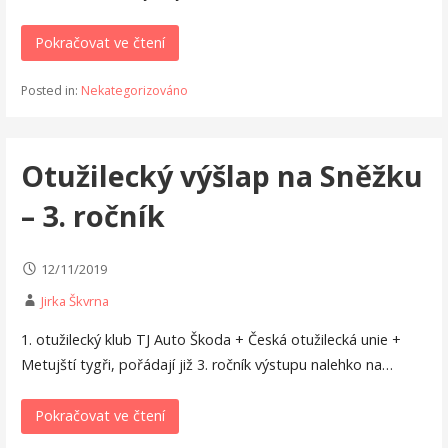
Pokračovat ve čtení
Posted in:
Nekategorizováno
Otužilecký výšlap na Sněžku
– 3. ročník
12/11/2019
Jirka Škvrna
1. otužilecký klub TJ Auto Škoda + Česká otužilecká unie +
Metujští tygři, pořádají již 3. ročník výstupu nalehko na…
Pokračovat ve čtení