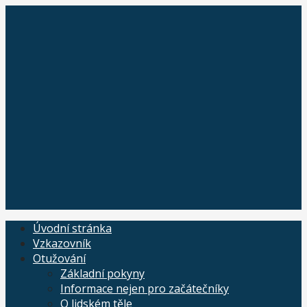
Skip
to
content
Úvodní stránka
Vzkazovník
Otužování
Základní pokyny
Informace nejen pro začátečníky
O lidském těle