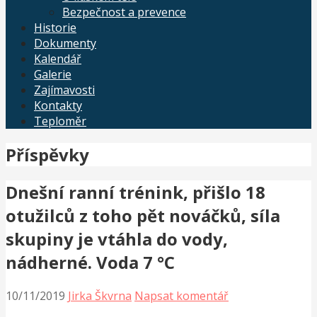
Bezpečnost a prevence
Historie
Dokumenty
Kalendář
Galerie
Zajímavosti
Kontakty
Teploměr
Příspěvky
Dnešní ranní trénink, přišlo 18
otužilců z toho pět nováčků, síla
skupiny je vtáhla do vody,
nádherné. Voda 7 °C
10/11/2019
Jirka Škvrna
Napsat komentář