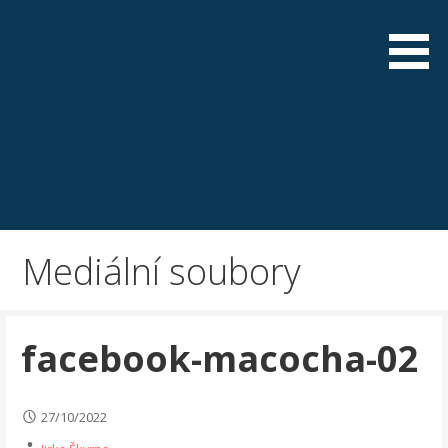
Skip
to
content
Mediální soubory
facebook-macocha-02
27/10/2022