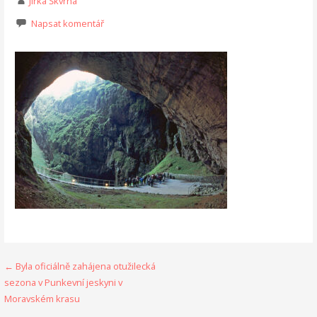
Jirka Škvrna
Napsat komentář
Navigace
← Byla oficiálně zahájena otužilecká
sezona v Punkevní jeskyni v
pro
Moravském krasu