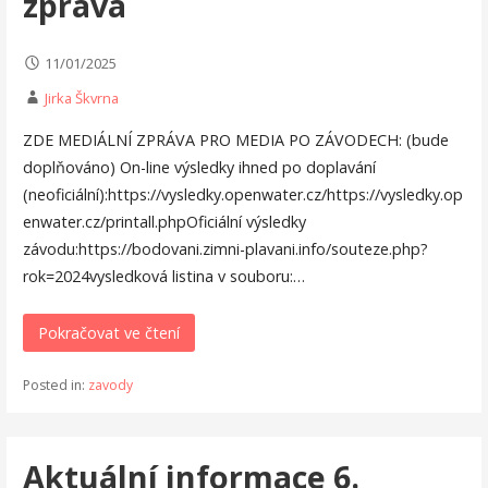
zpráva
11/01/2025
Jirka Škvrna
ZDE MEDIÁLNÍ ZPRÁVA PRO MEDIA PO ZÁVODECH: (bude
doplňováno) On-line výsledky ihned po doplavání
(neoficiální):https://vysledky.openwater.cz/https://vysledky.op
enwater.cz/printall.phpOficiální výsledky
závodu:https://bodovani.zimni-plavani.info/souteze.php?
rok=2024vysledková listina v souboru:…
Pokračovat ve čtení
Posted in:
zavody
Aktuální informace 6.