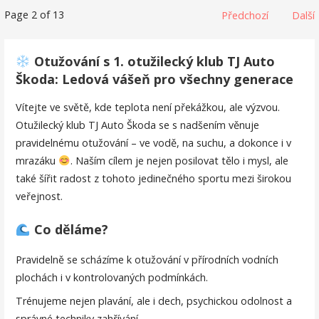
Příspěvek
Page 2 of 13
Předchozí
Další
navigation
Otužování s 1. otužilecký klub TJ Auto
Škoda: Ledová vášeň pro všechny generace
Vítejte ve světě, kde teplota není překážkou, ale výzvou.
Otužilecký klub TJ Auto Škoda se s nadšením věnuje
pravidelnému otužování – ve vodě, na suchu, a dokonce i v
mrazáku
. Naším cílem je nejen posilovat tělo i mysl, ale
také šířit radost z tohoto jedinečného sportu mezi širokou
veřejnost.
Co děláme?
Pravidelně se scházíme k otužování v přírodních vodních
plochách i v kontrolovaných podmínkách.
Trénujeme nejen plavání, ale i dech, psychickou odolnost a
správné techniky zahřívání.