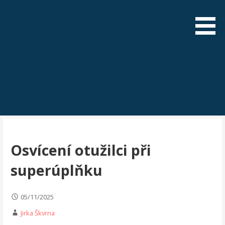
Skip
to
content
Osvícení otužilci při
superúplňku
05/11/2025
Jirka Škvrna