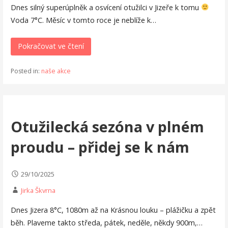
Dnes silný superúplněk a osvícení otužilci v Jizeře k tomu
Voda 7°C. Měsíc v tomto roce je neblíže k…
Pokračovat ve čtení
Posted in:
naše akce
Otužilecká sezóna v plném
proudu – přidej se k nám
29/10/2025
Jirka Škvrna
Dnes Jizera 8°C, 1080m až na Krásnou louku – plážičku a zpět
běh. Plaveme takto středa, pátek, neděle, někdy 900m,…