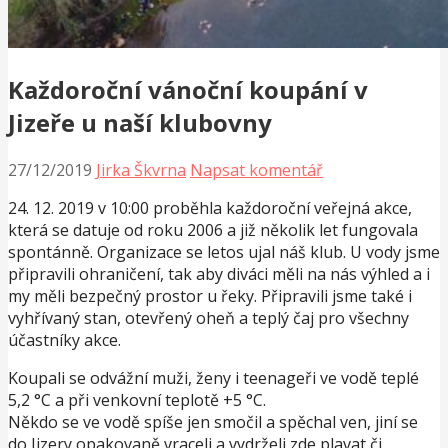
Každoroční vánoční koupání v
Jizeře u naší klubovny
27/12/2019
Jirka Škvrna
Napsat komentář
24. 12. 2019 v 10:00 proběhla každoroční veřejná akce,
která se datuje od roku 2006 a již několik let fungovala
spontánně. Organizace se letos ujal náš klub. U vody jsme
připravili ohraničení, tak aby diváci měli na nás výhled a i
my měli bezpečný prostor u řeky. Připravili jsme také i
vyhřívaný stan, otevřený oheň a teplý čaj pro všechny
účastníky akce.
Koupali se odvážní muži, ženy i teenageři ve vodě teplé
5,2 °C a při venkovní teplotě +5 °C.
Někdo se ve vodě spíše jen smočil a spěchal ven, jiní se
do Jizery opakovaně vraceli a vydrželi zde plavat či