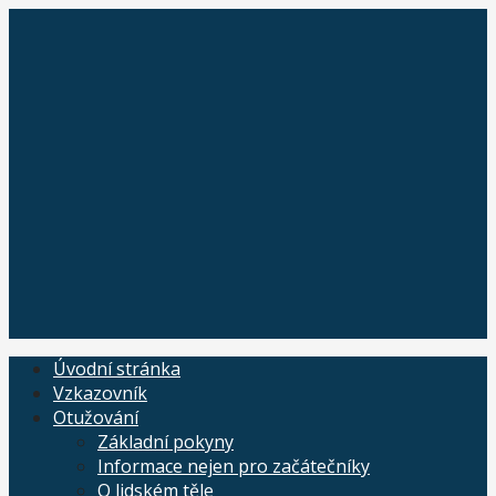
Skip
to
content
Úvodní stránka
Vzkazovník
Otužování
Základní pokyny
Informace nejen pro začátečníky
O lidském těle