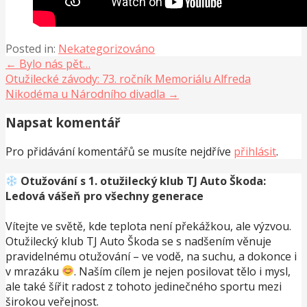
Posted in:
Nekategorizováno
Navigace
← Bylo nás pět…
Otužilecké závody: 73. ročník Memoriálu Alfreda
pro
Nikodéma u Národního divadla →
příspěvek
Napsat komentář
Pro přidávání komentářů se musíte nejdříve
přihlásit
.
Otužování s 1. otužilecký klub TJ Auto Škoda:
Ledová vášeň pro všechny generace
Vítejte ve světě, kde teplota není překážkou, ale výzvou.
Otužilecký klub TJ Auto Škoda se s nadšením věnuje
pravidelnému otužování – ve vodě, na suchu, a dokonce i
v mrazáku
. Naším cílem je nejen posilovat tělo i mysl,
ale také šířit radost z tohoto jedinečného sportu mezi
širokou veřejnost.