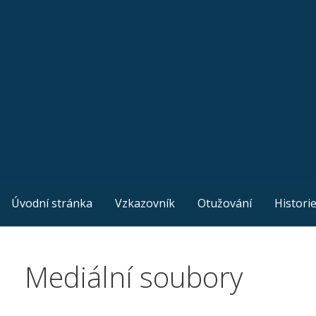
Skip
to
content
Úvodní stránka
Vzkazovník
Otužování
Histori
Mediální soubory