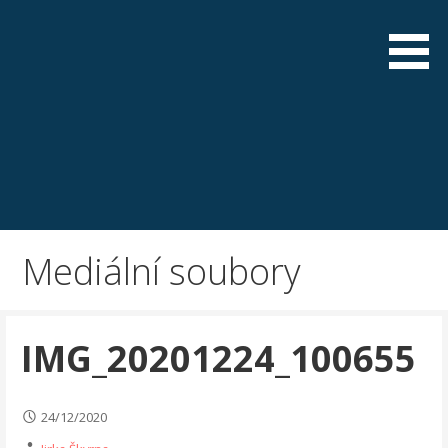
Skip
to
content
Mediální soubory
IMG_20201224_100655
24/12/2020