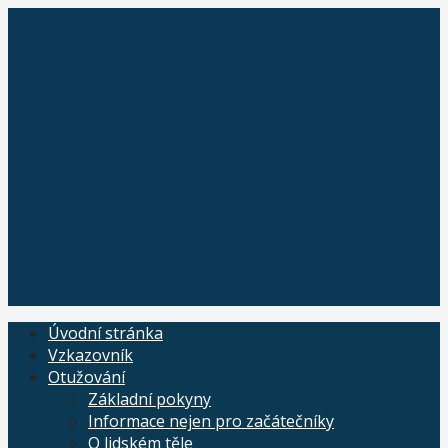
Skip
to
content
Úvodní stránka
Vzkazovník
Otužování
Základní pokyny
Informace nejen pro začátečníky
O lidském těle