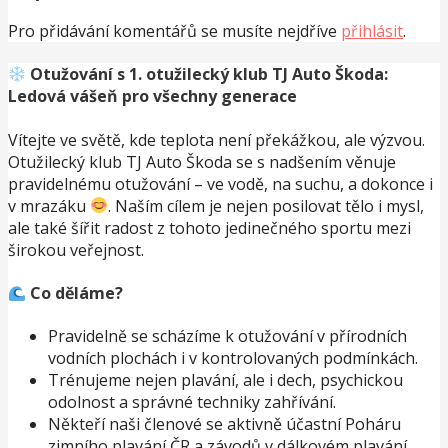
příspěvek
Pro přidávání komentářů se musíte nejdříve
přihlásit
.
Otužování s 1. otužilecký klub TJ Auto Škoda:
Ledová vášeň pro všechny generace
Vítejte ve světě, kde teplota není překážkou, ale výzvou.
Otužilecký klub TJ Auto Škoda se s nadšením věnuje
pravidelnému otužování – ve vodě, na suchu, a dokonce i
v mrazáku
. Naším cílem je nejen posilovat tělo i mysl,
ale také šířit radost z tohoto jedinečného sportu mezi
širokou veřejnost.
Co děláme?
Pravidelně se scházíme k otužování v přírodních
vodních plochách i v kontrolovaných podmínkách.
Trénujeme nejen plavání, ale i dech, psychickou
odolnost a správné techniky zahřívání.
Někteří naši členové se aktivně účastní Poháru
zimního plavání ČR a závodů v dálkovém plavání,