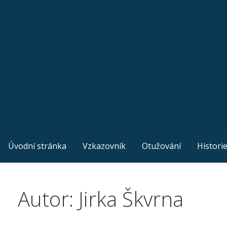
Skip
to
content
Úvodní stránka
Vzkazovník
Otužování
Histori
Autor: Jirka Škvrna