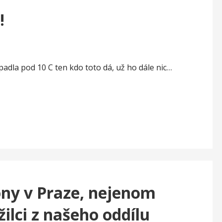
!
spadla pod 10 C ten kdo toto dá, už ho dále nic…
óny v Praze, nejenom
žilci z našeho oddílu