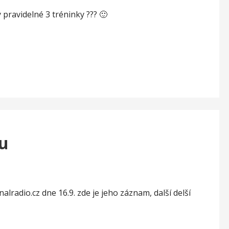
y pravidelné 3 tréninky ??? 🙂
iu
lradio.cz dne 16.9. zde je jeho záznam, další delší